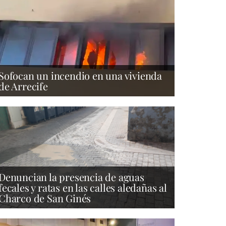
Sofocan un incendio en una vivienda
de Arrecife
Denuncian la presencia de aguas
fecales y ratas en las calles aledañas al
Charco de San Ginés