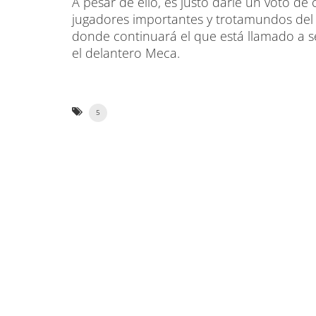
A pesar de ello, es justo darle un voto de 
jugadores importantes y trotamundos del 
donde continuará el que está llamado a s
el delantero Meca.
5