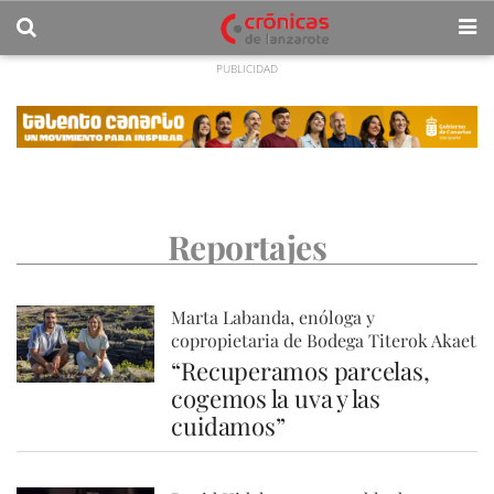
Reportajes
Marta Labanda, enóloga y
copropietaria de Bodega Titerok Akaet
“Recuperamos parcelas,
cogemos la uva y las
cuidamos”