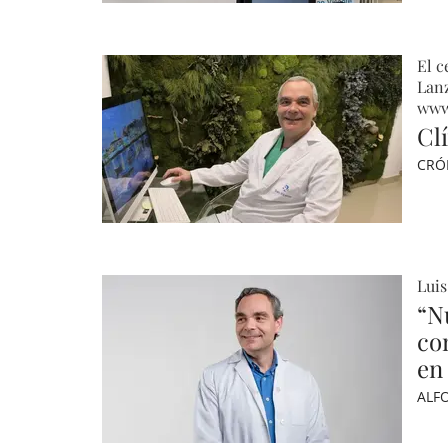
El c
Lanz
www
Cl
CRÓ
Luis
“N
co
en
ALF