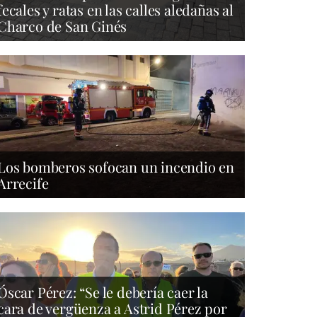
fecales y ratas en las calles aledañas al
Charco de San Ginés
Los bomberos sofocan un incendio en
Arrecife
Óscar Pérez: “Se le debería caer la
cara de vergüenza a Astrid Pérez por