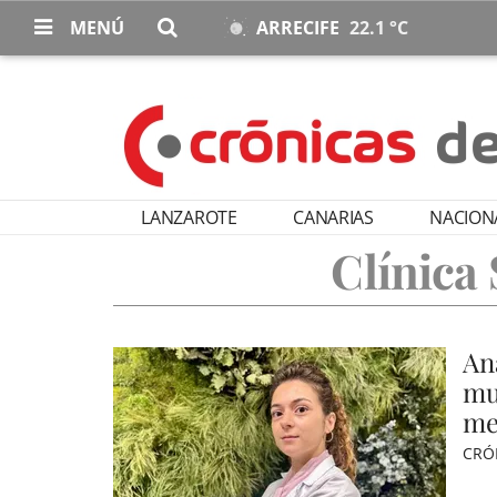
MENÚ
ARRECIFE
22.1 °C
LANZAROTE
CANARIAS
NACION
Clínica
An
mu
me
CRÓ