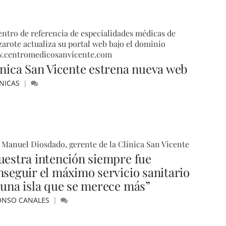
entro de referencia de especialidades médicas de
arote actualiza su portal web bajo el dominio
.centromedicosanvicente.com
ínica San Vicente estrena nueva web
NICAS
 Manuel Diosdado, gerente de la Clínica San Vicente
uestra intención siempre fue
nseguir el máximo servicio sanitario
 una isla que se merece más”
ONSO CANALES