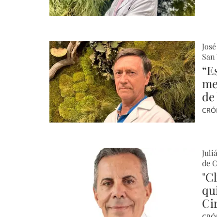
José
San 
“E
me
de
CRÓ
Juli
de C
"C
qu
Cir
CRÓ