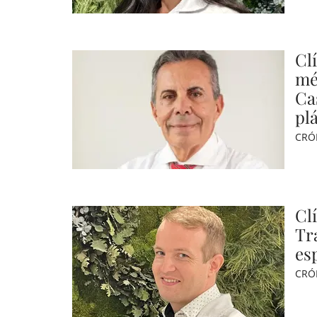
Cl
mé
Cas
plá
CRÓ
Cl
Tr
esp
CRÓ