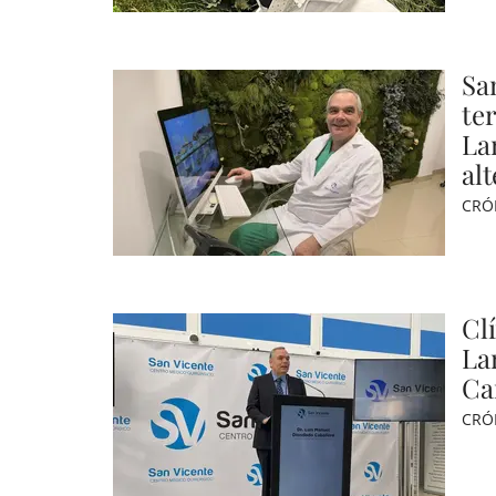
Sa
te
La
al
CRÓ
Cl
La
Ca
CRÓ