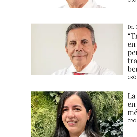
Dr. 
“T
en
pe
tra
be
CRÓ
La
en
mé
CRÓ