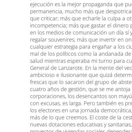
ejecución es la mejor propaganda que pue
permanencia, mucho más que despotricar 
que criticar; más que echarle la culpa a o
incompetencia; más que gastar el dinero
en los medios de comunicación un día sí 
regalar souvenires; más que invertir en on
cualquier estrategia para engañar a los c
mal de los políticos como la andanada de 
salud mientras esperaba mi turno para cum
General de Lanzarote. En la mente del ve
ambicioso e ilusionante que quizá determin
frescas que lo sacaron del grupo de abst
cuatro años de gestión, que se me antoja a
corporaciones, los desencantos son mayúsc
con excusas, es larga. Pero también es p
los electores en una jornada democrática,
más de lo que creemos. El coste de la ces
nuevas dotaciones educativas y sanitaria
proyectos de viviendas sociales depender