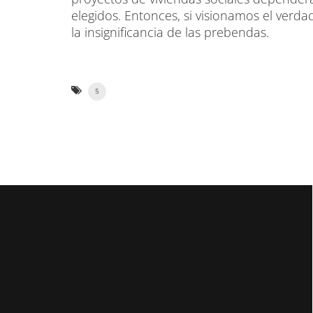
elegidos. Entonces, si visionamos el ver
la insignificancia de las prebendas.
5