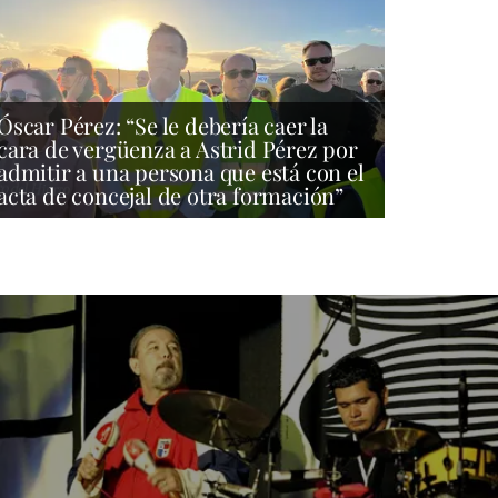
Óscar Pérez: “Se le debería caer la
cara de vergüenza a Astrid Pérez por
admitir a una persona que está con el
acta de concejal de otra formación”