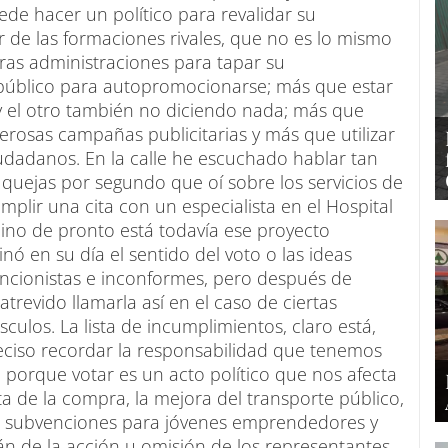
de hacer un político para revalidar su
de las formaciones rivales, que no es lo mismo
tras administraciones para tapar su
 público para autopromocionarse; más que estar
y el otro también no diciendo nada; más que
erosas campañas publicitarias y más que utilizar
iudadanos. En la calle he escuchado hablar tan
quejas por segundo que oí sobre los servicios de
plir una cita con un especialista en el Hospital
cino de pronto está todavía ese proyecto
ó en su día el sentido del voto o las ideas
encionistas e inconformes, pero después de
trevido llamarla así en el caso de ciertas
ulos. La lista de incumplimientos, claro está,
reciso recordar la responsabilidad que tenemos
 porque votar es un acto político que nos afecta
ta de la compra, la mejora del transporte público,
s, subvenciones para jóvenes emprendedores y
án de la acción u omisión de los representantes