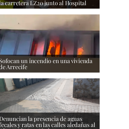
la carretera LZ20 junto al Hospital
Sofocan un incendio en una vivienda
de Arrecife
Denuncian la presencia de aguas
fecales y ratas en las calles aledañas al