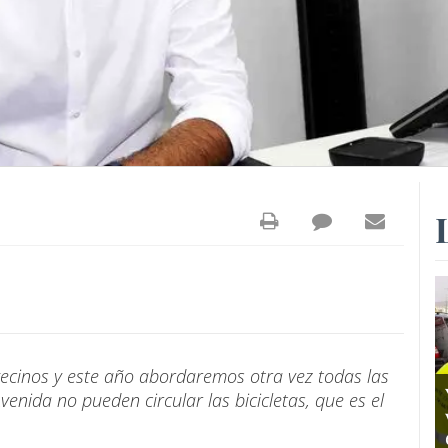
ecinos y este año abordaremos otra vez todas las
enida no pueden circular las bicicletas, que es el