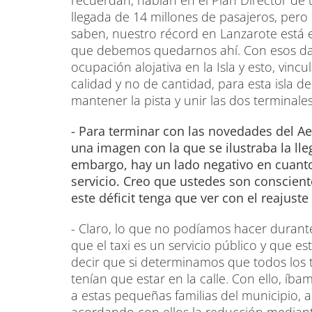
recuerdan, hablan en el Plan Director de
llegada de 14 millones de pasajeros, per
saben, nuestro récord en Lanzarote está 
que debemos quedarnos ahí. Con esos dat
ocupación alojativa en la Isla y esto, vi
calidad y no de cantidad, para esta isla 
mantener la pista y unir las dos terminales
- Para terminar con las novedades del A
una imagen con la que se ilustraba la lleg
embargo, hay un lado negativo en cuanto 
servicio. Creo que ustedes son conscien
este déficit tenga que ver con el reajuste
- Claro, lo que no podíamos hacer durant
que el taxi es un servicio público y que e
decir que si determinamos que todos los ta
tenían que estar en la calle. Con ello, íba
a estas pequeñas familias del municipio, a