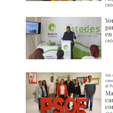
CRÓ
Yo
pa
en
CRÓ
Sin 
cand
al 
Ma
ca
con