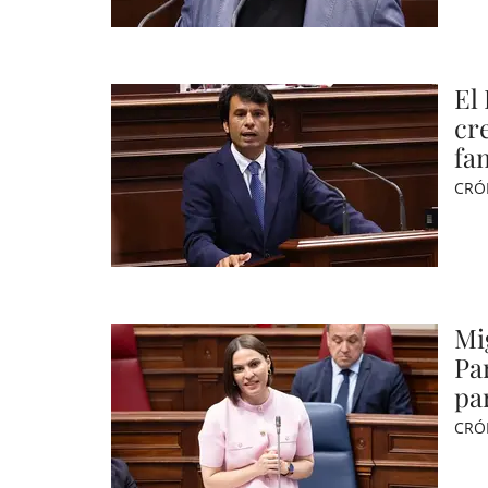
El
cr
fam
CRÓ
Mi
Pa
pa
CRÓ