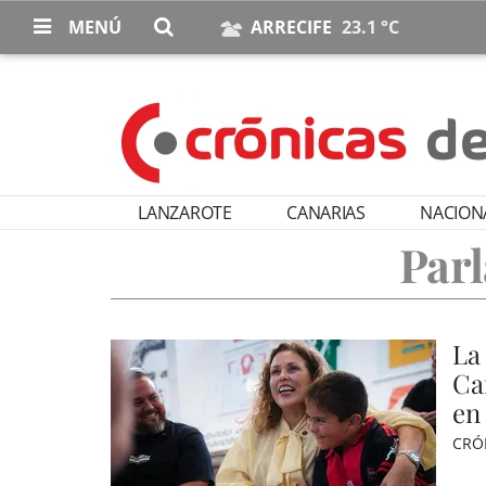
MENÚ
ARRECIFE
23.1 °C
LANZAROTE
CANARIAS
NACION
Par
La
Ca
en
CRÓ