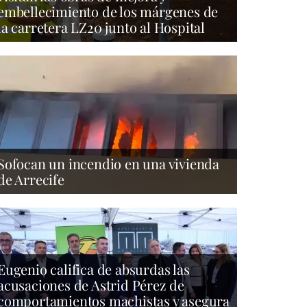
embellecimiento de los márgenes de
la carretera LZ20 junto al Hospital
Sofocan un incendio en una vivienda
de Arrecife
Eugenio califica de absurdas las
acusaciones de Astrid Pérez de
comportamientos machistas y asegura