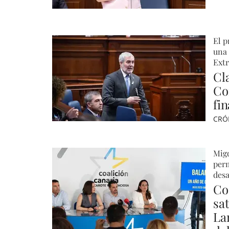
El p
una 
Extr
Cl
Co
fi
CRÓ
Migd
perm
desa
Co
sa
La