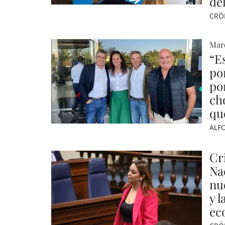
de
CRÓ
Mar
“E
po
po
ch
qu
ALF
Cr
Na
nu
y 
ec