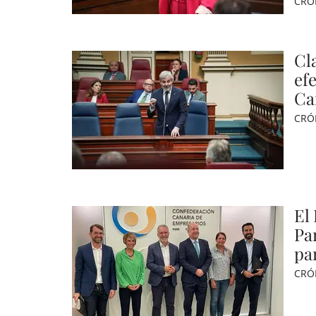
CRÓ
Cla
ef
Ca
CRÓ
El
Pa
pa
CRÓ