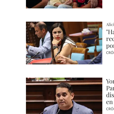
Alic
"H
re
por
CRÓ
Yo
Pa
di
en
CRÓ