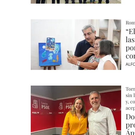
Rom
“E
la
po
co
ALF
Torr
sin 
y, c
acep
Do
pr
Án