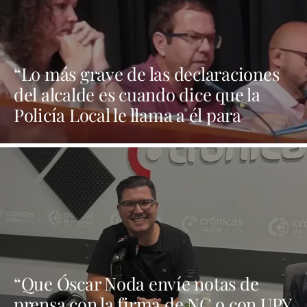
“Lo más grave de las declaraciones
del alcalde es cuando dice que la
Policía Local le llama a él para
preguntarle qué hacen en los casos
de violencia de género”
“Que Óscar Noda envíe notas de
prensa con la firma de NC o con UPY