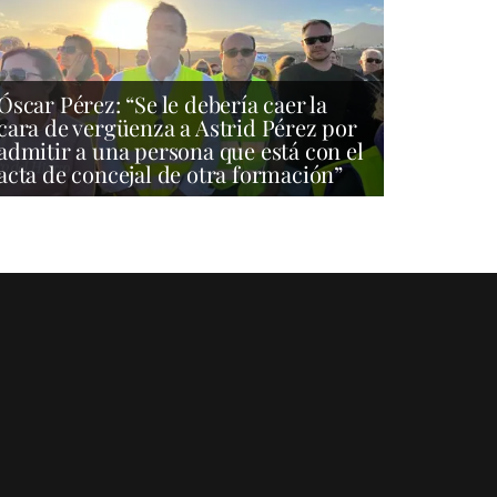
Óscar Pérez: “Se le debería caer la
cara de vergüenza a Astrid Pérez por
admitir a una persona que está con el
acta de concejal de otra formación”