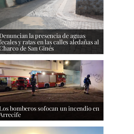
Denuncian la presencia de aguas
fecales y ratas en las calles aledañas al
Charco de San Ginés
Los bomberos sofocan un incendio en
Arrecife