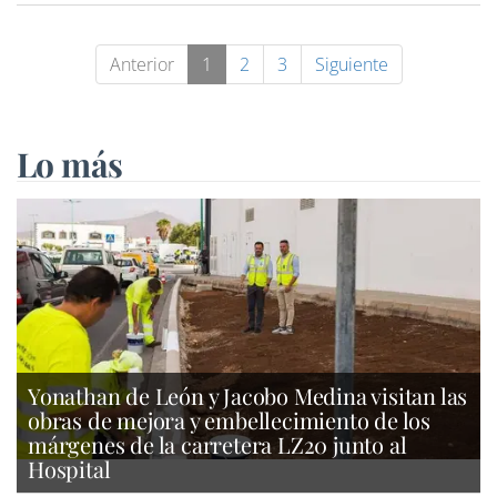
Anterior
1
2
3
Siguiente
Lo más
Yonathan de León y Jacobo Medina visitan las
obras de mejora y embellecimiento de los
márgenes de la carretera LZ20 junto al
Hospital