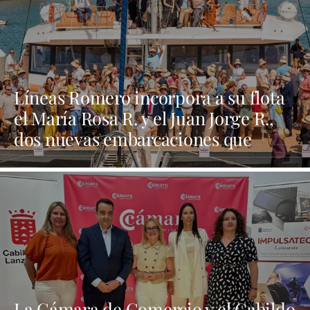
Líneas Romero incorpora a su flota
el María Rosa R. y el Juan Jorge R.,
dos nuevas embarcaciones que
refuerzan su apuesta por la
innovación y la sostenibilidad
La Cámara de Comercio y el Cabildo