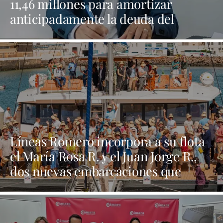
11,46 millones para amortizar
anticipadamente la deuda del
Ayuntamiento de Arrecife
Líneas Romero incorpora a su flota
el María Rosa R. y el Juan Jorge R.,
dos nuevas embarcaciones que
refuerzan su apuesta por la
innovación y la sostenibilidad