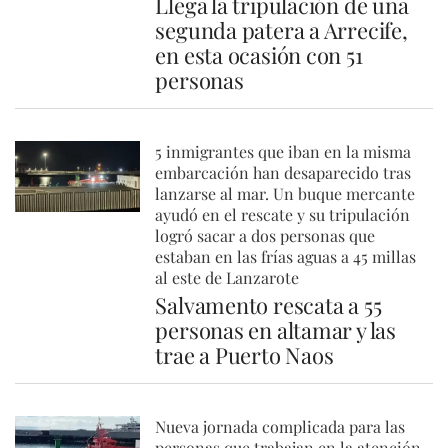
Llega la tripulación de una
segunda patera a Arrecife,
en esta ocasión con 51
personas
5 inmigrantes que iban en la misma
embarcación han desaparecido tras
lanzarse al mar. Un buque mercante
ayudó en el rescate y su tripulación
logró sacar a dos personas que
estaban en las frías aguas a 45 millas
al este de Lanzarote
Salvamento rescata a 55
personas en altamar y las
trae a Puerto Naos
Nueva jornada complicada para las
personas que trabajan en la atención