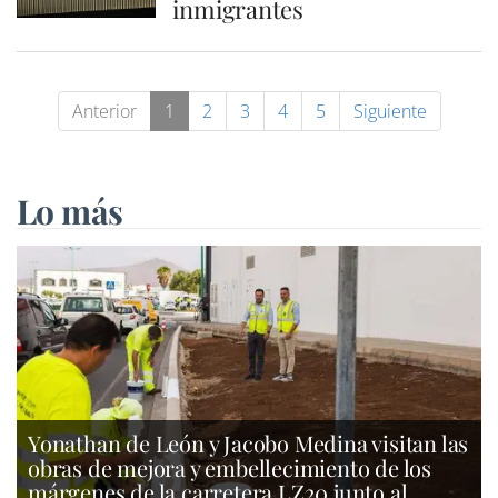
inmigrantes
Anterior
1
2
3
4
5
Siguiente
Lo más
Yonathan de León y Jacobo Medina visitan las
obras de mejora y embellecimiento de los
márgenes de la carretera LZ20 junto al