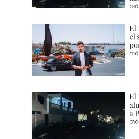
CRÓ
El
el
po
CRÓ
El
al
a 
CRÓ