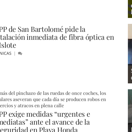
 PP de San Bartolomé pide la
stalación inmediata de fibra óptica en
Islote
NICAS
ás del pinchazo de las ruedas de once coches, los
lares aseveran que cada día se producen robos en
rcios y atracos en plena calle
 PP exige medidas “urgentes e
mediatas” ante el avance de la
seguridad en Playa Honda