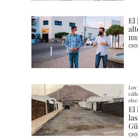
El
al
mu
CRÓ
Los 
call
elec
El 
las
Gü
CRÓ