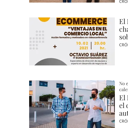
CRÓ
El
ch
so
CRÓ
No e
cale
El
el
au
CRÓ