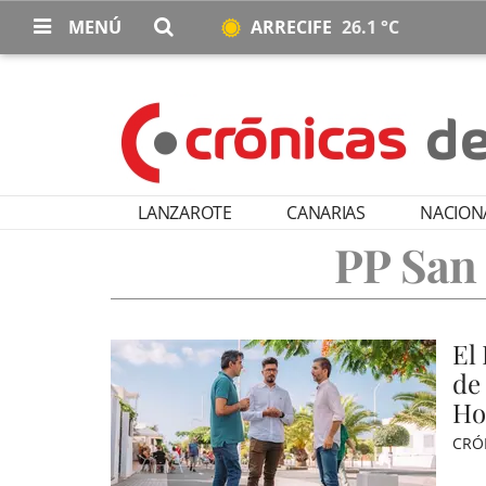
MENÚ
ARRECIFE
26.1 °C
LANZAROTE
CANARIAS
NACION
PP San
El
de
Ho
CRÓ