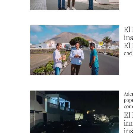
El
in
El 
CRÓ
Adem
popu
come
El
in
in