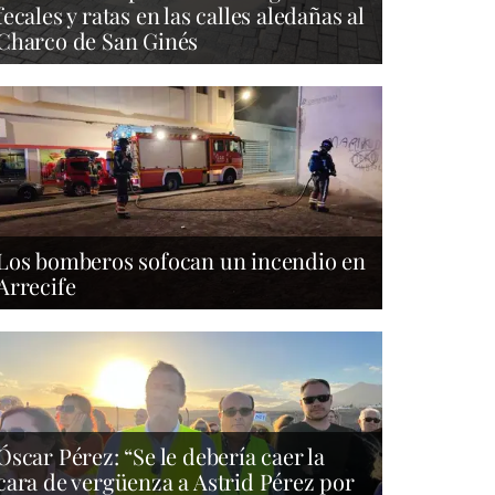
fecales y ratas en las calles aledañas al
Charco de San Ginés
Los bomberos sofocan un incendio en
Arrecife
Óscar Pérez: “Se le debería caer la
cara de vergüenza a Astrid Pérez por