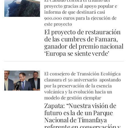
proyecto gracias al apoyo popular e
informa de que destinará casi
900.000 euros para la ejecución de
este proyecto
El proyecto de restauración
de las cumbres de Famara,
ganador del premio nacional
‘Europa se siente verde’
El consejero de Transición Ecológica
clausura el 50 aniversario apostando
por la preservación de la esencia
volcánica y la evolución hacia un
modelo de gestión ejemplar
Zapata: “Nuestra visión de
futuro es la de un Parque
Nacional de Timanfaya
referente en conservación y