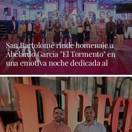
San Bartolomé rinde homenaje a
Abelardo García "El Tormento" en
una emotiva noche dedicada al
folclore canario