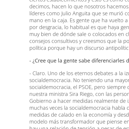
decimos, hacen lo que nosotros hacemos. 
líderes como Julio Anguita que se murió co
mano en la caja. Es gente que ha vuelto a 
por desgracia, lo habitual es que haya ge
muy bien de dónde sale o colocados en ch
consejos consultivos y creesmos que la pol
política porque hay un discurso antipolíti
- ¿Cree que la gente sabe diferenciarles 
- Claro. Uno de los eternos debates a la i
socialdemocracia. No teniendo una mayoría s
socialdemocracia, el PSOE, pero siempre
nuestra ministra Sira Riego, con las per
Gobierno a hacer medidas realmente de i
muchas veces la socialdemocracia habla 
medidas de calado en la economía y desde
modelo más transformador que piense en 
hay una relación de tensión a pesar de e