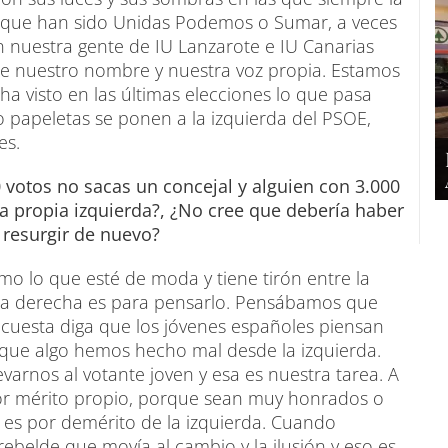
o que han sido Unidas Podemos o Sumar, a veces
 nuestra gente de IU Lanzarote e IU Canarias
 nuestro nombre y nuestra voz propia. Estamos
 visto en las últimas elecciones lo que pasa
 papeletas se ponen a la izquierda del PSOE,
es.
 votos no sacas un concejal y alguien con 3.000
la propia izquierda?, ¿No cree que debería haber
 resurgir de nuevo?
o lo que esté de moda y tiene tirón entre la
ema derecha es para pensarlo. Pensábamos que
uesta diga que los jóvenes españoles piensan
 que algo hemos hecho mal desde la izquierda.
arnos al votante joven y esa es nuestra tarea. A
por mérito propio, porque sean muy honrados o
es por demérito de la izquierda. Cuando
ebelde que movía al cambio y la ilusión y eso es