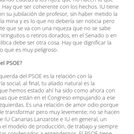
Hay que ser coherente con los hechos. IU tiene
n su jubilación de profesor, sin haber metido la
la mina y es lo que no debería ser noticia pero
nte que se va con una riqueza que no se sabe
iringuitos o retiros dorados, en el Senado o en
ítica debe ser otra cosa. Hay que dignificar la
co que es muy peligroso.
del PSOE?
zquierda del PSOE es la relación con la
ocial, al final, tu aliado natural es la
 que hemos estado ahí ha sido como ahora con
sonas que están en el Congreso empujando a ese
zquierdas. Es una relación de amor odio porque
de transformar pero muy levemente; no se hacen
 IU Canarias Lanzarote e IU en general, un
el modelo de producción, de trabajo y siempre
star condenados a entendernos. El PSOE tiene