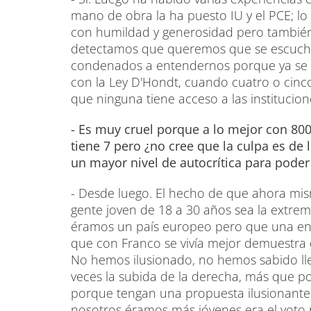
mano de obra la ha puesto IU y el PCE; l
con humildad y generosidad pero también
detectamos que queremos que se escuche
condenados a entendernos porque ya se ha
con la Ley D'Hondt, cuando cuatro o cinco
que ninguna tiene acceso a las institucion
- Es muy cruel porque a lo mejor con 800
tiene 7 pero ¿no cree que la culpa es de 
un mayor nivel de autocrítica para poder
- Desde luego. El hecho de que ahora mism
gente joven de 18 a 30 años sea la extr
éramos un país europeo pero que una enc
que con Franco se vivía mejor demuestra
No hemos ilusionado, no hemos sabido llev
veces la subida de la derecha, más que 
porque tengan una propuesta ilusionante 
nosotros éramos más jóvenes era el voto r