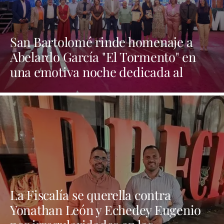
San Bartolomé rinde homenaje a
Abelardo García "El Tormento" en
una emotiva noche dedicada al
folclore canario
La Fiscalía se querella contra
Yonathan León y Echedey Eugenio