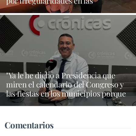
por irregularidades en las
contrataciones de las fiestas
"Ya le he dicho a Presidencia que
miren el calendario del Congreso y
las fiestas en los municipios porque
Dolores Corujo estaba en un fiesta
aquí y al día siguiente no está en el
pleno"
Comentarios