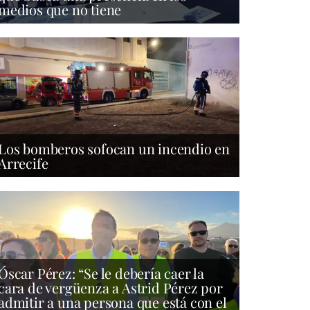
medios que no tiene
Los bomberos sofocan un incendio en
Arrecife
Óscar Pérez: “Se le debería caer la
cara de vergüenza a Astrid Pérez por
admitir a una persona que está con el