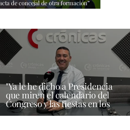
acta de concejal de otra formación”
"Ya le he dicho a Presidencia
que miren el calendario del
Congreso y las fiestas en los
municipios porque Dolores
Corujo estaba en un fiesta aquí
y al día siguiente no está en el