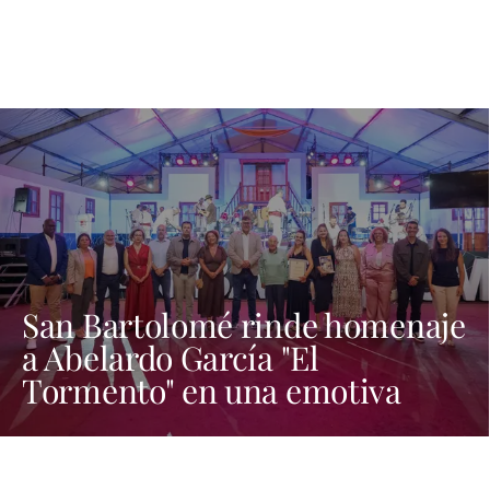
San Bartolomé rinde homenaje
a Abelardo García "El
Tormento" en una emotiva
noche dedicada al folclore
canario