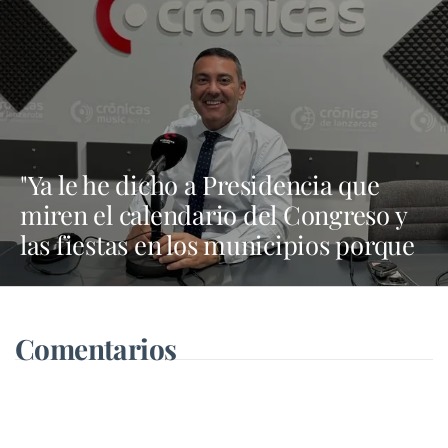
"Ya le he dicho a Presidencia que
miren el calendario del Congreso y
las fiestas en los municipios porque
Dolores Corujo estaba en un fiesta
aquí y al día siguiente no está en el
pleno"
Comentarios