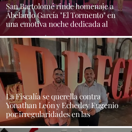
San Bartolomé rinde homenaje a
Abelardo García "El Tormento" en
una emotiva noche dedicada al
folclore canario
La Fiscalía se querella contra
Yonathan León y Echedey Eugenio
por irregularidades en las
contrataciones de las fiestas