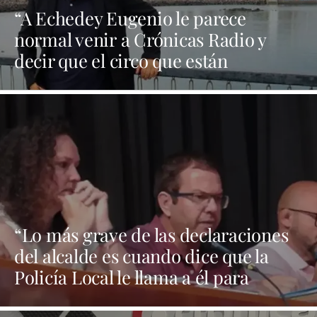
“A Echedey Eugenio le parece
normal venir a Crónicas Radio y
decir que el circo que están
montando en el solar de Ginory no
tiene contrato”
“Lo más grave de las declaraciones
del alcalde es cuando dice que la
Policía Local le llama a él para
preguntarle qué hacen en los casos