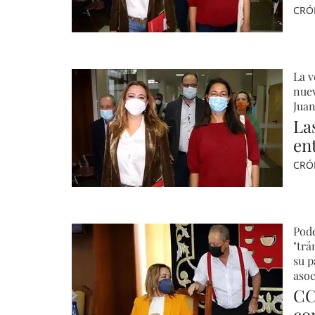
CRÓ
La v
nuev
Jua
La
en
CRÓ
Pode
"trá
su p
asoc
CC
co