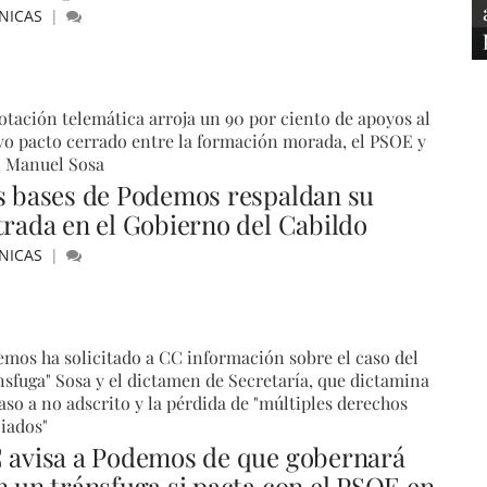
NICAS
otación telemática arroja un 90 por ciento de apoyos al
o pacto cerrado entre la formación morada, el PSOE y
n Manuel Sosa
s bases de Podemos respaldan su
trada en el Gobierno del Cabildo
NICAS
mos ha solicitado a CC información sobre el caso del
nsfuga" Sosa y el dictamen de Secretaría, que dictamina
aso a no adscrito y la pérdida de "múltiples derechos
iados"
 avisa a Podemos de que gobernará
n un tránsfuga si pacta con el PSOE en