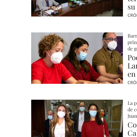
su
CRÓ
Barr
prin
de g
Po
La
en
CRÓ
La p
de c
Jua
Co
Ca