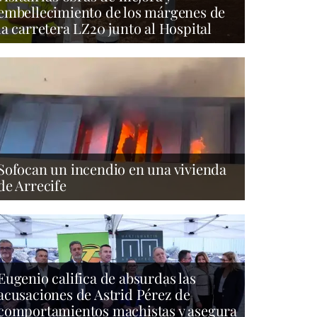
embellecimiento de los márgenes de
la carretera LZ20 junto al Hospital
Sofocan un incendio en una vivienda
de Arrecife
Eugenio califica de absurdas las
acusaciones de Astrid Pérez de
comportamientos machistas y asegura