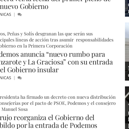
 nuevo Gobierno
NICAS
os, Peñas y Solís desgranan las que serán sus
cipales líneas de acción tras asumir responsabilidades
obierno en la Primera Corporación
demos anuncia “nuevo rumbo para
nzarote y La Graciosa” con su entrada
 el Gobierno insular
NICAS
residenta ha firmado un decreto con nueva distribución
onsejerías por el pacto de PSOE, Podemos y el consejero
n Manuel Sosa
rujo reorganiza el Gobierno del
bildo por la entrada de Podemos