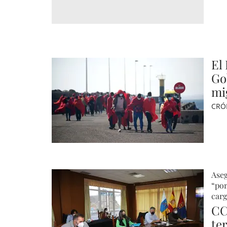
El
Go
mi
CRÓ
Ase
“por
carg
CC
te