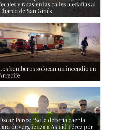
fecales y ratas en las calles aledañas al
Charco de San Ginés
Los bomberos sofocan un incendio en
Arrecife
Óscar Pérez: “Se le debería caer la
cara de vergüenza a Astrid Pérez por