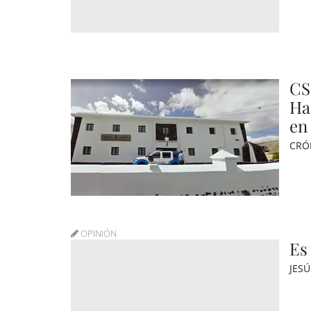
CS
Ha
en 
CRÓ
OPINIÓN
Es 
JES