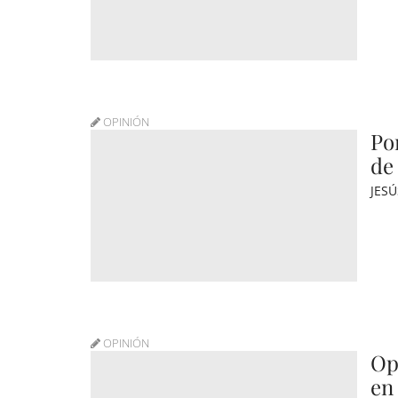
OPINIÓN
Po
de
JES
OPINIÓN
Op
en