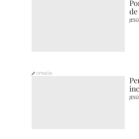
Por
de
JES
OPINIÓN
Pe
in
JES