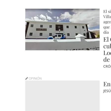
El s
Vill
agen
que 
día
El
cub
Lo
de 
CRÓ
OPINIÓN
En
JES