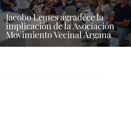
Jacobo Lemes agradece la
implicación de la Asociación
Movimiento Vecinal Argana
Viva en la lucha contra los
vertidos incívicos