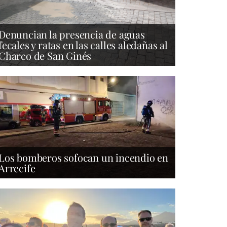
Denuncian la presencia de aguas
fecales y ratas en las calles aledañas al
Charco de San Ginés
Los bomberos sofocan un incendio en
Arrecife