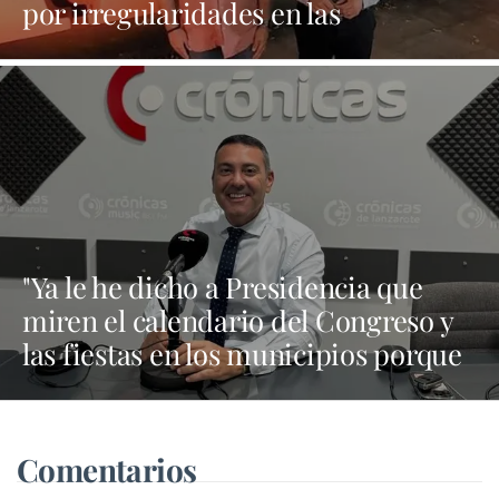
por irregularidades en las
contrataciones de las fiestas
"Ya le he dicho a Presidencia que
miren el calendario del Congreso y
las fiestas en los municipios porque
Dolores Corujo estaba en un fiesta
aquí y al día siguiente no está en el
pleno"
Comentarios