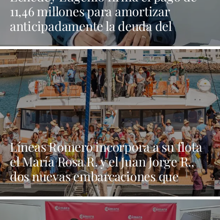
11,46 millones para amortizar
anticipadamente la deuda del
Ayuntamiento de Arrecife
Líneas Romero incorpora a su flota
el María Rosa R. y el Juan Jorge R.,
dos nuevas embarcaciones que
refuerzan su apuesta por la
innovación y la sostenibilidad