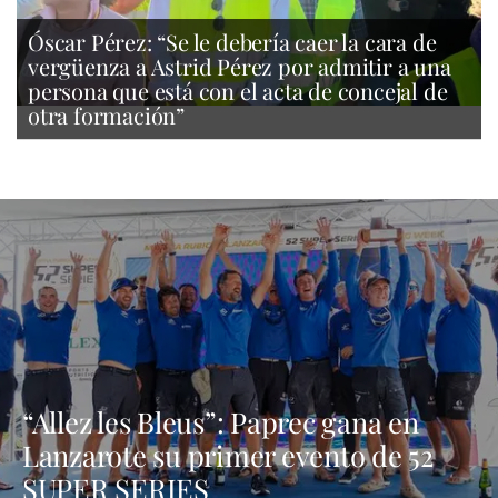
Óscar Pérez: “Se le debería caer la cara de
vergüenza a Astrid Pérez por admitir a una
persona que está con el acta de concejal de
otra formación”
“Allez les Bleus”: Paprec gana en
Lanzarote su primer evento de 52
SUPER SERIES