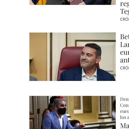
re
Te
CRÓ
Be
La
eur
an
CRÓ
Denu
Cons
euro
los 
Ma