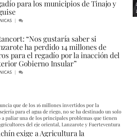
gadío para los municipios de Tinajo y
guise
NICAS
tancort: “Nos gustaría saber si
nzarote ha perdido 14 millones de
os para el regadío por la inacción del
terior Gobierno Insular”
NICAS
ncia que de los 16 millones invertidos por la
ejería para el agua de riego, no se ha destinado un solo
 a paliar una de los principales problemas que tienen
agricultores del eje oriental, Lanzarote y Fuerteventura
chín exige a Agricultura la