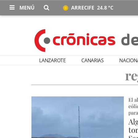
MENÚ
ARRECIFE
24.8 °C
LANZAROTE
CANARIAS
NACION
re
El a
eóli
para
Al
to