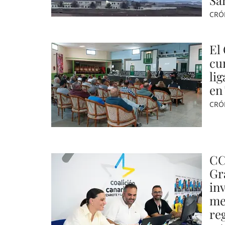
Sa
CRÓ
El
cu
li
en
CRÓ
CC
Gr
in
me
re