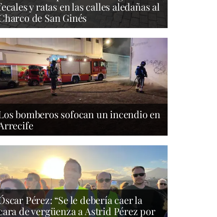
fecales y ratas en las calles aledañas al
Charco de San Ginés
Los bomberos sofocan un incendio en
Arrecife
Óscar Pérez: “Se le debería caer la
cara de vergüenza a Astrid Pérez por