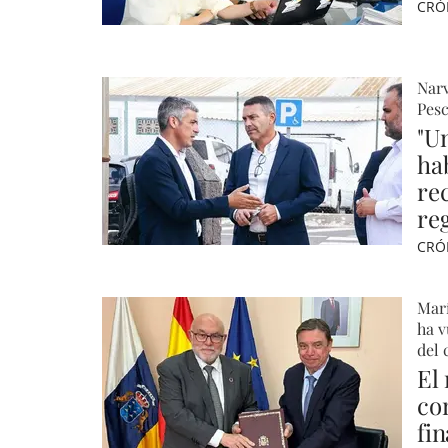
CRÓ
Narv
Pesc
"U
ha
re
re
CRÓ
Marí
ha v
del 
El
co
fi