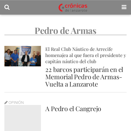
Pedro de Armas
El Real Club Náutico de Arrecife
homenajea al que fuera el presidente y
capitán náutico del club
22 barcos participarán en el
Memorial Pedro de Armas-
Vuelta a Lanzarote
OPINIÓN
A Pedro el Cangrejo