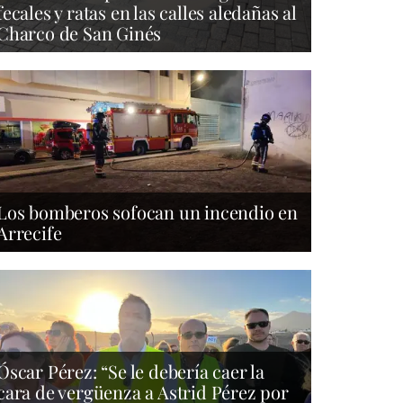
fecales y ratas en las calles aledañas al
Charco de San Ginés
Los bomberos sofocan un incendio en
Arrecife
Óscar Pérez: “Se le debería caer la
cara de vergüenza a Astrid Pérez por