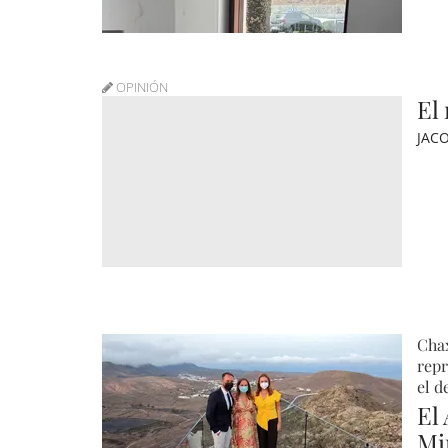
OPINIÓN
El
JAC
Chax
repr
el d
El
Mi