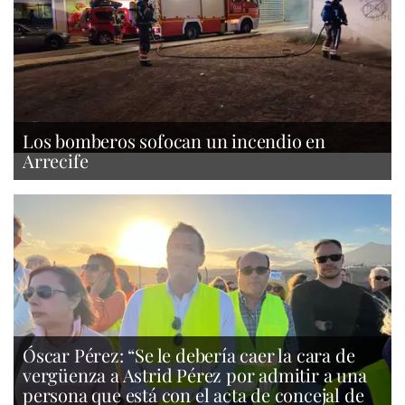
Los bomberos sofocan un incendio en
Arrecife
Óscar Pérez: “Se le debería caer la cara de
vergüenza a Astrid Pérez por admitir a una
persona que está con el acta de concejal de