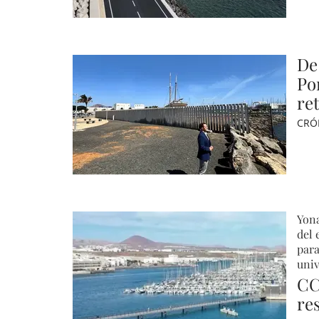
De
Po
re
CRÓ
Yona
del 
para
univ
CC
res