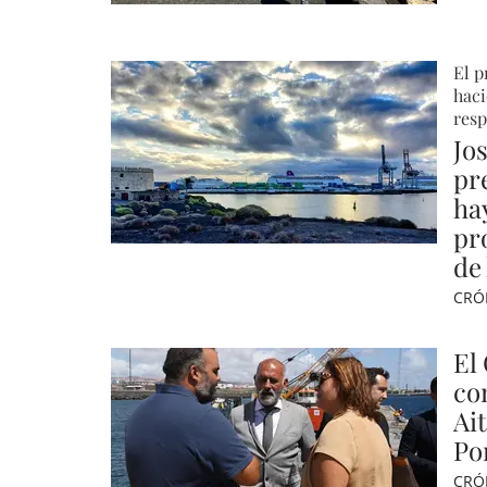
El p
haci
resp
Jo
pr
hay
pr
de
CRÓ
El
co
Ait
Po
CRÓ