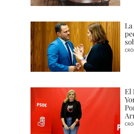
La
pe
so
CRÓ
El
Yo
Po
Ar
CRÓ