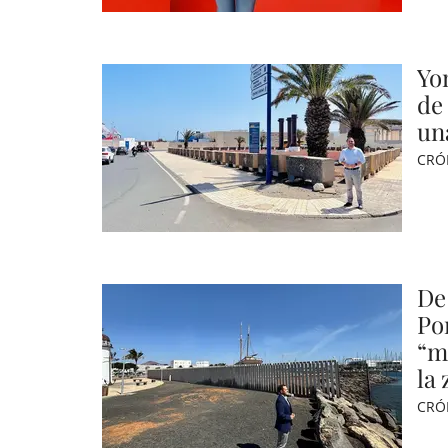
Yo
de
un
CRÓ
De
Po
“m
la
CRÓ