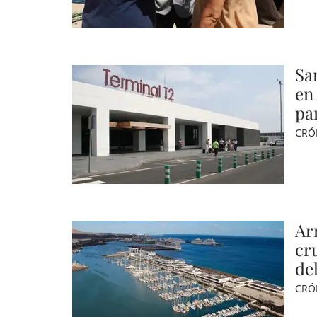
Sa
en
pa
CRÓ
Arr
cr
del
CRÓ