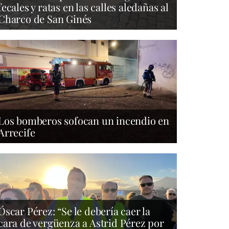
fecales y ratas en las calles aledañas al
Charco de San Ginés
Los bomberos sofocan un incendio en
Arrecife
Óscar Pérez: “Se le debería caer la
cara de vergüenza a Astrid Pérez por