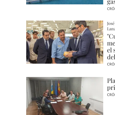
ga
CRÓ
José
Lanz
"C
me
el
del
CRÓ
Pl
pr
CRÓ