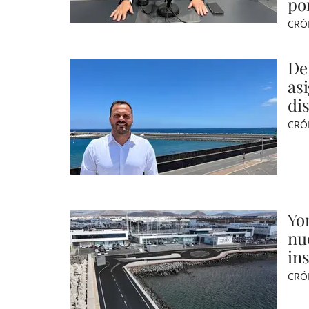
po
CRÓ
De
as
di
CRÓ
Yo
nu
in
CRÓ