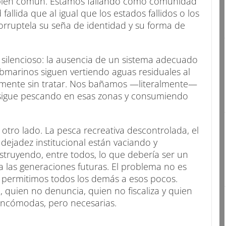
bien común. Estamos fallando como comunidad
lida que al igual que los estados fallidos o los
orruptela su seña de identidad y su forma de
silencioso: la ausencia de un sistema adecuado
bmarinos siguen vertiendo aguas residuales al
amente sin tratar. Nos bañamos —literalmente—
se sigue pescando en esas zonas y consumiendo
tro lado. La pesca recreativa descontrolada, el
a dejadez institucional están vaciando y
struyendo, entre todos, lo que debería ser un
 las generaciones futuras. El problema no es
 permitimos todos los demás a esos pocos.
, quien no denuncia, quien no fiscaliza y quien
incómodas, pero necesarias.