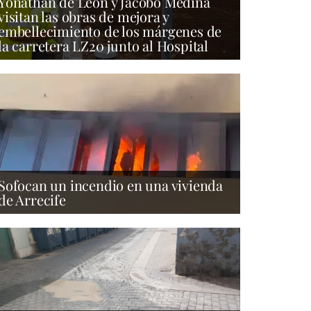
Yonathan de León y Jacobo Medina
visitan las obras de mejora y
embellecimiento de los márgenes de
la carretera LZ20 junto al Hospital
Sofocan un incendio en una vivienda
de Arrecife