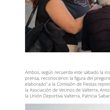
Ambos, según recuerda este sábado la inst
prensa, reconocieron la figura del pregone
elaborado” a la Comisión de Fiestas repre
la Asociación de Vecinos de Valterra, Anto
la Unión Deportiva Valterra, Patricia Sabar