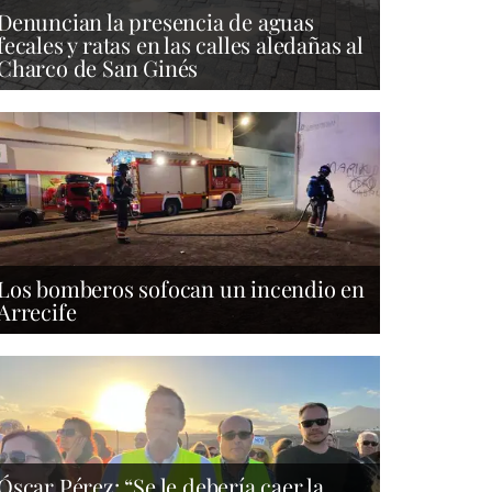
Denuncian la presencia de aguas
fecales y ratas en las calles aledañas al
Charco de San Ginés
Los bomberos sofocan un incendio en
Arrecife
Óscar Pérez: “Se le debería caer la