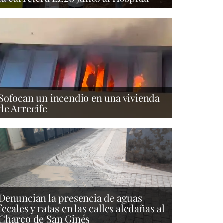
Sofocan un incendio en una vivienda
de Arrecife
Denuncian la presencia de aguas
fecales y ratas en las calles aledañas al
Charco de San Ginés