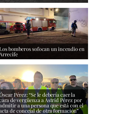
Los bomberos sofocan un incendio en
Arrecife
Óscar Pérez: “Se le debería caer la
cara de vergüenza a Astrid Pérez por
admitir a una persona que está con el
acta de concejal de otra formación”