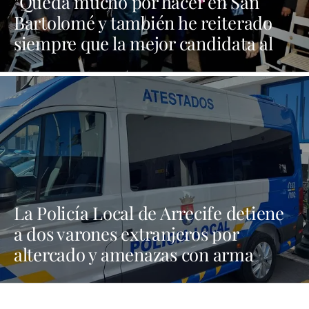
"Queda mucho por hacer en San
Bartolomé y también he reiterado
siempre que la mejor candidata al
Cabildo es María Dolores Corujo"
La Policía Local de Arrecife detiene
a dos varones extranjeros por
altercado y amenazas con arma
blanca