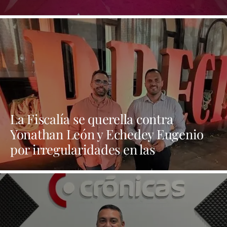
folclore canario
La Fiscalía se querella contra
Yonathan León y Echedey Eugenio
por irregularidades en las
contrataciones de las fiestas