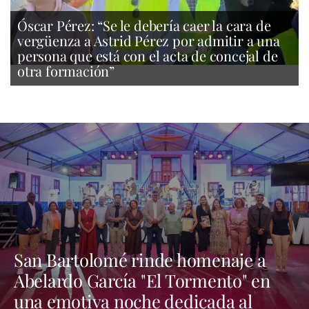
Óscar Pérez: “Se le debería caer la cara de
vergüenza a Astrid Pérez por admitir a una
persona que está con el acta de concejal de
otra formación”
San Bartolomé rinde homenaje a
Abelardo García "El Tormento" en
una emotiva noche dedicada al