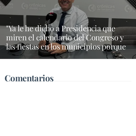
"Ya le he dicho a Presidencia que
miren el calendario del Congreso y
las fiestas en los municipios porque
Dolores Corujo estaba en un fiesta
aquí y al día siguiente no está en el
pleno"
Comentarios