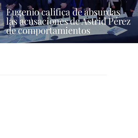
Eugenio califica de absurdas
las acusaciones de Astrid Pérez
de comportamientos
machistas y asegura que busca
una presencia en los medios
que no tiene