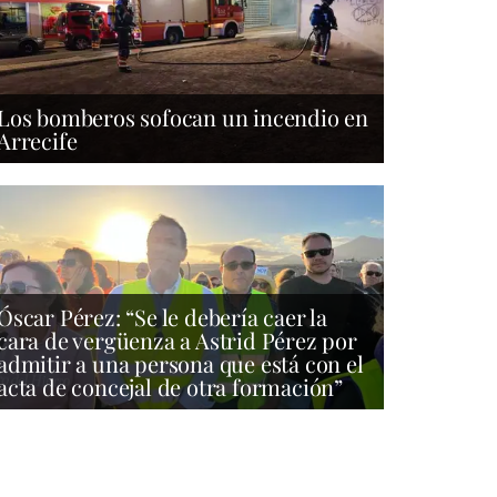
Los bomberos sofocan un incendio en
Arrecife
Óscar Pérez: “Se le debería caer la
cara de vergüenza a Astrid Pérez por
admitir a una persona que está con el
acta de concejal de otra formación”