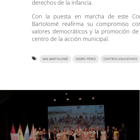
derechos de la infancia.
Con la puesta en marcha de este Con
Bartolomé reafirma su compromiso con
valores democráticos y la promoción de p
centro de la acción municipal.
SAN BARTOLOMÉ
ISIDRO PÉREZ
CENTROS EDUCATIVOS