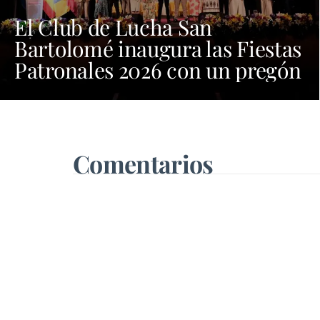
El Club de Lucha San
Bartolomé inaugura las Fiestas
Patronales 2026 con un pregón
cargado de emoción y orgullo
por las tradiciones
Comentarios