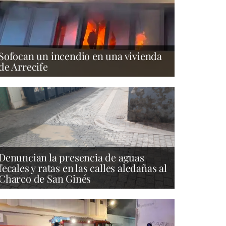
Sofocan un incendio en una vivienda
de Arrecife
Denuncian la presencia de aguas
fecales y ratas en las calles aledañas al
Charco de San Ginés