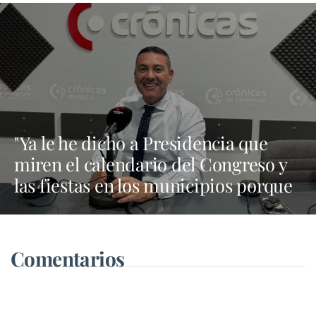
"Ya le he dicho a Presidencia que
miren el calendario del Congreso y
las fiestas en los municipios porque
Dolores Corujo estaba en un fiesta
aquí y al día siguiente no está en el
pleno"
Comentarios