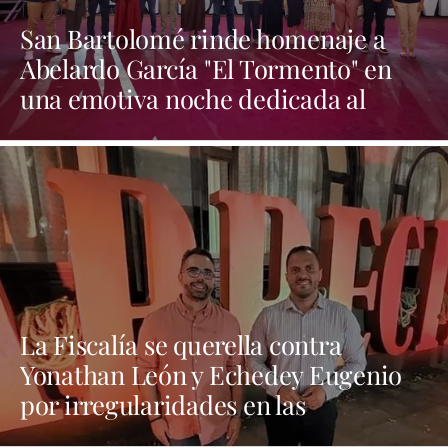
San Bartolomé rinde homenaje a
Abelardo García "El Tormento" en
una emotiva noche dedicada al
folclore canario
La Fiscalía se querella contra
Yonathan León y Echedey Eugenio
por irregularidades en las
contrataciones de las fiestas