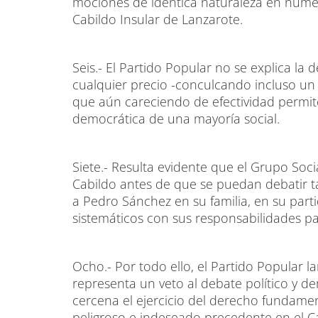
mociones de idéntica naturaleza en numer
Cabildo Insular de Lanzarote.
Seis.- El Partido Popular no se explica la 
cualquier precio -conculcando incluso u
que aún careciendo de efectividad permit
democrática de una mayoría social.
Siete.- Resulta evidente que el Grupo Soci
Cabildo antes de que se puedan debatir t
a Pedro Sánchez en su familia, en su par
sistemáticos con sus responsabilidades pa
Ocho.- Por todo ello, el Partido Popular
representa un veto al debate político y d
cercena el ejercicio del derecho fundamen
peligroso e indeseado precedente en el C