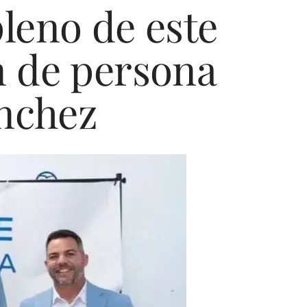
pleno de este
n de persona
ánchez