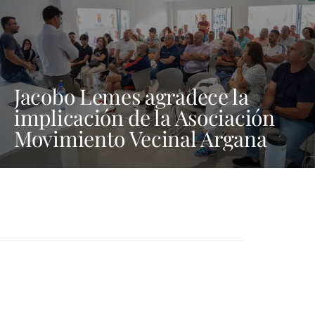
Jacobo Lemes agradece la
implicación de la Asociación
Movimiento Vecinal Argana
Viva en la lucha contra los
vertidos incívicos