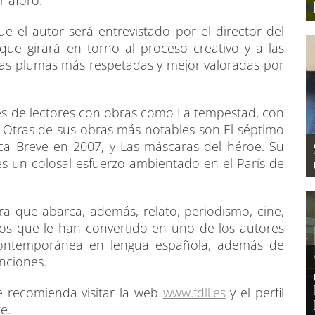
r aforo.
 el autor será entrevistado por el director del
a que girará en torno al proceso creativo y a las
las plumas más respetadas y mejor valoradas por
es de lectores con obras como La tempestad, con
 Otras de sus obras más notables son El séptimo
eca Breve en 2007, y Las máscaras del héroe. Su
es un colosal esfuerzo ambientado en el París de
a que abarca, además, relato, periodismo, cine,
rios que le han convertido en uno de los autores
a contemporánea en lengua española, además de
inciones.
se recomienda visitar la web
www.fdll.es
y el perfil
e.