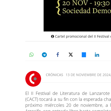
Cartel promocional del II Festival 
CRÓNICAS
13 DE NOVIEMBRE DE 2024,
El II Festival de Literatura de Lanzarot
(CACT) tocará a su fin con la esperada ch
próximo miércoles 20 de noviembre, a 