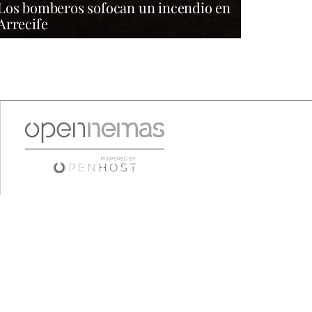
Los bomberos sofocan un incendio en
Arrecife