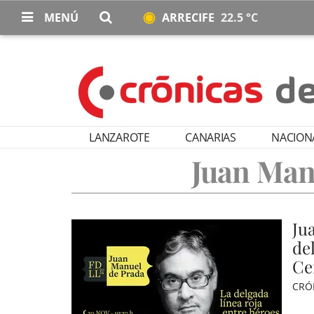
MENÚ
ARRECIFE
22.5 °C
LANZAROTE
CANARIAS
NACION
Juan Man
Ju
del
Ce
CRÓ