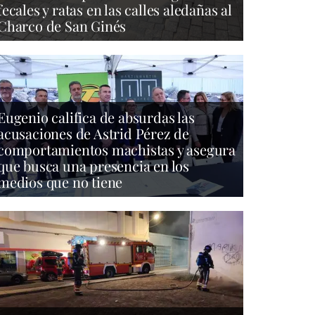
fecales y ratas en las calles aledañas al
Charco de San Ginés
Eugenio califica de absurdas las
acusaciones de Astrid Pérez de
comportamientos machistas y asegura
que busca una presencia en los
medios que no tiene