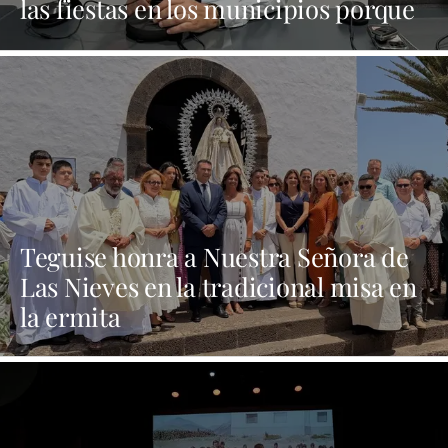
las fiestas en los municipios porque
Dolores Corujo estaba en un fiesta
aquí y al día siguiente no está en el
pleno"
Teguise honra a Nuestra Señora de
Las Nieves en la tradicional misa en
la ermita