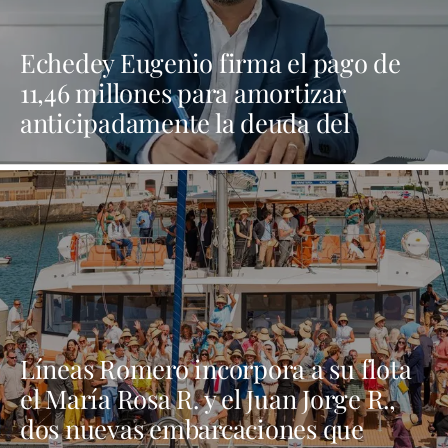
Echedey Eugenio firma el pago de
11,46 millones para amortizar
anticipadamente la deuda del
Ayuntamiento de Arrecife
Líneas Romero incorpora a su flota
el María Rosa R. y el Juan Jorge R.,
dos nuevas embarcaciones que