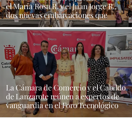
el María Rosa R. y el Juan Jorge R.,
dos nuevas embarcaciones que
refuerzan su apuesta por la
innovación y la sostenibilidad
La Cámara de Comercio y el Cabildo
de Lanzarote reúnen a expertos de
vanguardia en el Foro Tecnológico
“Tech Nexus”