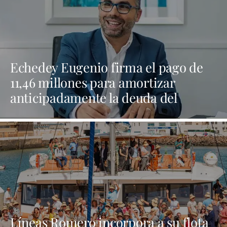
Echedey Eugenio firma el pago de
11,46 millones para amortizar
anticipadamente la deuda del
Ayuntamiento de Arrecife
Líneas Romero incorpora a su flota