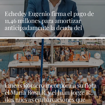
Echedey Eugenio firma el pago de
11,46 millones para amortizar
anticipadamente la deuda del
Ayuntamiento de Arrecife
Líneas Romero incorpora a su flota
el María Rosa R. y el Juan Jorge R.,
dos nuevas embarcaciones que