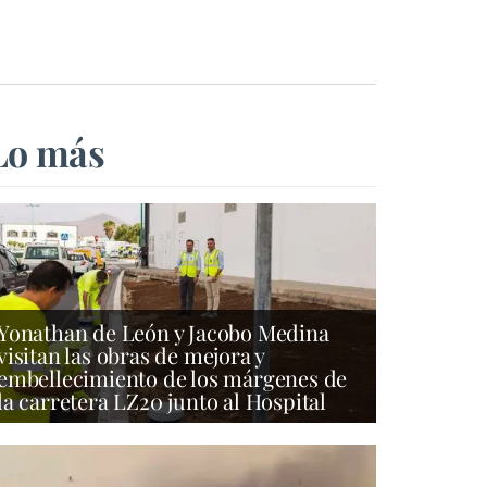
Lo más
Yonathan de León y Jacobo Medina
visitan las obras de mejora y
embellecimiento de los márgenes de
la carretera LZ20 junto al Hospital