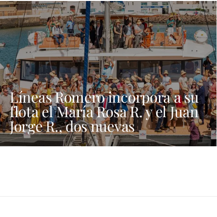
Líneas Romero incorpora a su
flota el María Rosa R. y el Juan
Jorge R., dos nuevas
embarcaciones que refuerzan
su apuesta por la innovación y
la sostenibilidad