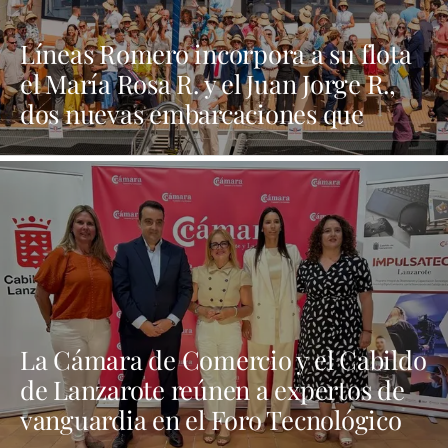
Líneas Romero incorpora a su flota
el María Rosa R. y el Juan Jorge R.,
dos nuevas embarcaciones que
refuerzan su apuesta por la
innovación y la sostenibilidad
La Cámara de Comercio y el Cabildo
de Lanzarote reúnen a expertos de
vanguardia en el Foro Tecnológico