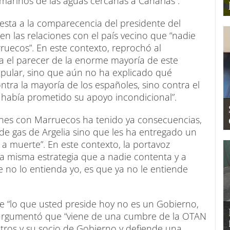
marinos de las aguas cercanas a Canarias”.
esta a la comparecencia del presidente del
n las relaciones con el país vecino que “nadie
ruecos”. En este contexto, reprochó al
a el parecer de la enorme mayoría de este
pular, sino que aún no ha explicado qué
ntra la mayoría de los españoles, sino contra el
 había prometido su apoyo incondicional”.
ones con Marruecos ha tenido ya consecuencias,
o de gas de Argelia sino que les ha entregado un
a muerte”. En este contexto, la portavoz
 la misma estrategia que a nadie contenta y a
e no lo entienda yo, es que ya no le entiende
e “lo que usted preside hoy no es un Gobierno,
, argumentó que “viene de una cumbre de la OTAN
tros y su socio de Gobierno y defiende una