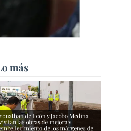
Lo más
Yonathan de León y Jacobo Medina
visitan las obras de mejora y
embellecimiento de los márgenes de