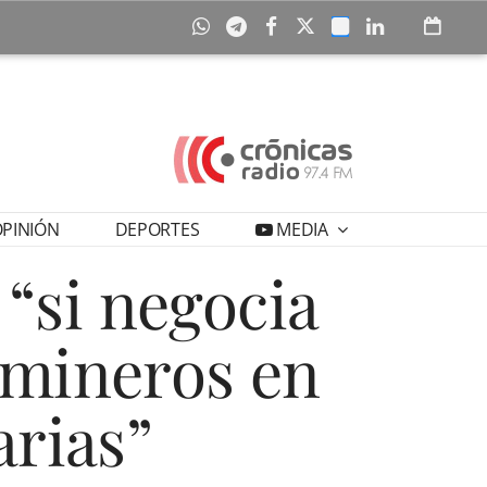
PINIÓN
DEPORTES
MEDIA
“si negocia
 mineros en
arias”