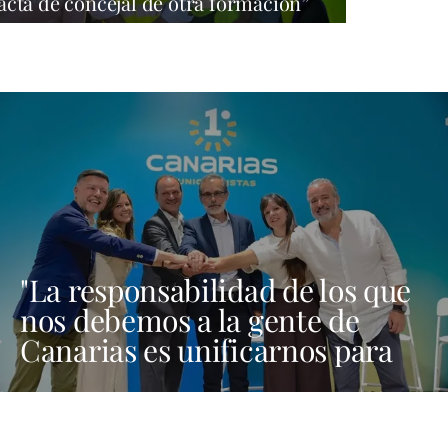
acta de concejal de otra formación”
"La responsabilidad de los que
nos debemos a la gente de
Canarias es unificarnos para
ser fuertes aquí, en Madrid y
en Bruselas"