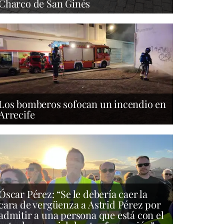
Charco de San Ginés
Los bomberos sofocan un incendio en
Arrecife
Óscar Pérez: “Se le debería caer la
cara de vergüenza a Astrid Pérez por
admitir a una persona que está con el