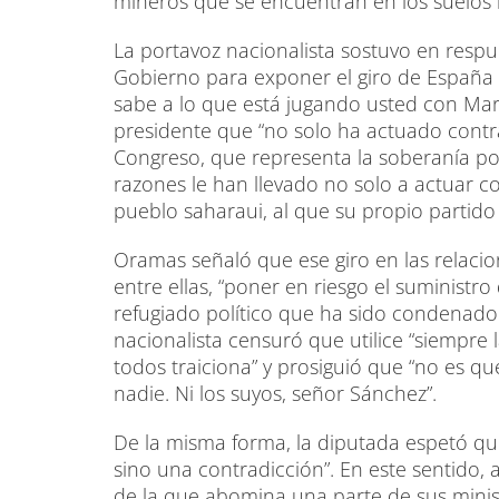
mineros que se encuentran en los suelos 
La portavoz nacionalista sostuvo en respu
Gobierno para exponer el giro de España e
sabe a lo que está jugando usted con Mar
presidente que “no solo ha actuado contr
Congreso, que representa la soberanía po
razones le han llevado no solo a actuar co
pueblo saharaui, al que su propio partido
Oramas señaló que ese giro en las relaci
entre ellas, “poner en riesgo el suministr
refugiado político que ha sido condenado 
nacionalista censuró que utilice “siempre
todos traiciona” y prosiguió que “no es qu
nadie. Ni los suyos, señor Sánchez”.
De la misma forma, la diputada espetó qu
sino una contradicción”. En este sentido
de la que abomina una parte de sus minis