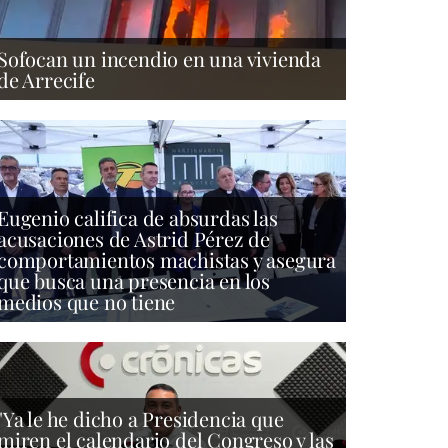
Sofocan un incendio en una vivienda
de Arrecife
Eugenio califica de absurdas las
acusaciones de Astrid Pérez de
comportamientos machistas y asegura
que busca una presencia en los
medios que no tiene
"Ya le he dicho a Presidencia que
miren el calendario del Congreso y las